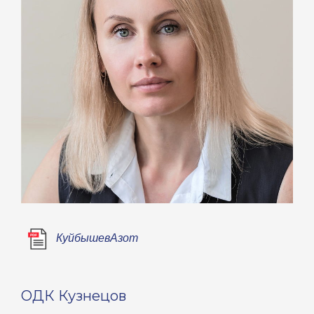
КуйбышевАзот
ОДК Кузнецов