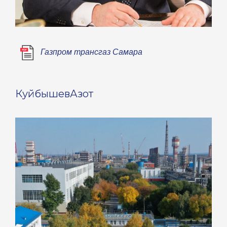
Газпром трансгаз Самара
КуйбышевАзот